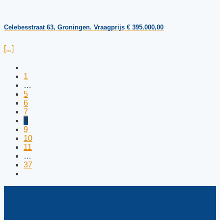
Celebesstraat 63, Groningen. Vraagprijs € 395.000,00
[...]
1
…
5
6
7
8
9
10
11
…
37