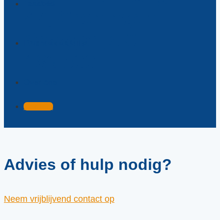
Taxaties
47, Groningen.
Vraagprijs €
Financieel advies
189.500
Over ons
Contact
Advies of hulp nodig?
Neem vrijblijvend contact op