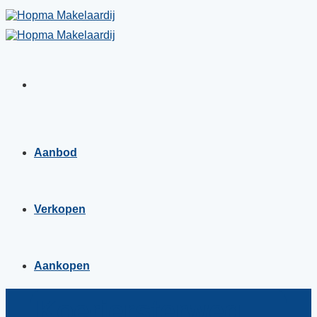
Skip
to
content
Aanbod
Verkopen
Aankopen
Koeriersterweg