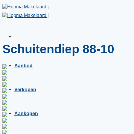
Skip
to
content
Schuitendiep 88-10
Aanbod
Verkopen
Aankopen